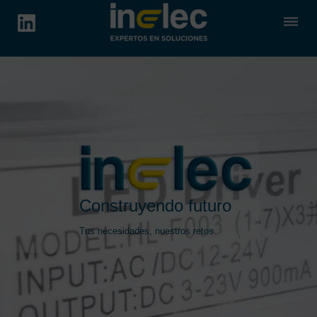
dehaze
Construyendo futuro
Tus necesidades, nuestros retos