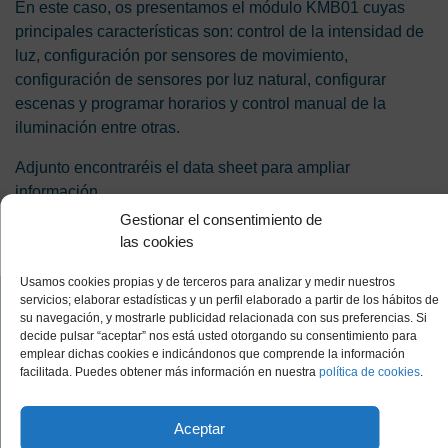
En este caso, os presentamos el módulo KMB01 cuyas
principales características son: control de la intensidad de
luz, configuración por sensores de movimiento,
configuración de sensores por luz natural, configurar
escenas y programar horarios y control manual de la
iluminación entre otras.
Adjunto encontraréis el data sheet para ampliar
información
Gestionar el consentimiento de
las cookies
Descargar PDF
Usamos cookies propias y de terceros para analizar y medir nuestros
servicios; elaborar estadísticas y un perfil elaborado a partir de los hábitos de
Política de Privacidad
su navegación, y mostrarle publicidad relacionada con sus preferencias. Si
Política de Cookies
decide pulsar “aceptar” nos está usted otorgando su consentimiento para
Política de Calidad
emplear dichas cookies e indicándonos que comprende la información
facilitada. Puedes obtener más información en nuestra
política de cookies
.
Política medio ambiental
Política de Minerales Responsables
Código Ético
Aviso legal
Aceptar